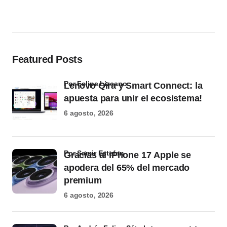
Featured Posts
por Felipe Lizcano
Lenovo Qira y Smart Connect: la
apuesta para unir el ecosistema!
6 agosto, 2026
por Samir Estefan
Gracias al iPhone 17 Apple se
apodera del 65% del mercado
premium
6 agosto, 2026