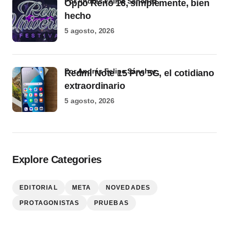
por Andrés Felipe Sánchez
Oppo Reno 16, simplemente, bien
hecho
5 agosto, 2026
por Andrés Felipe Sánchez
Redmi Note 15 Pro 5G, el cotidiano
extraordinario
5 agosto, 2026
Explore Categories
EDITORIAL
META
NOVEDADES
PROTAGONISTAS
PRUEBAS