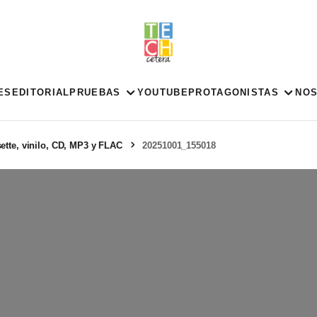
ES
EDITORIAL
PRUEBAS
YOUTUBE
PROTAGONISTAS
NO
tte, vinilo, CD, MP3 y FLAC
20251001_155018