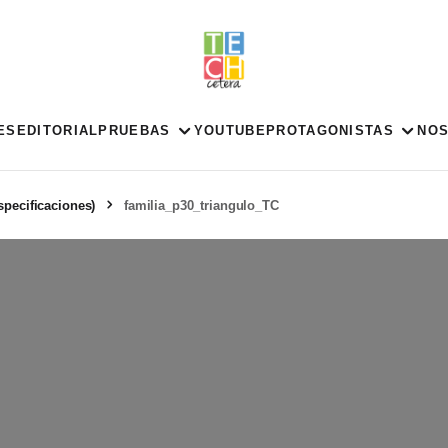
ES
EDITORIAL
PRUEBAS
YOUTUBE
PROTAGONISTAS
NO
specificaciones)
familia_p30_triangulo_TC