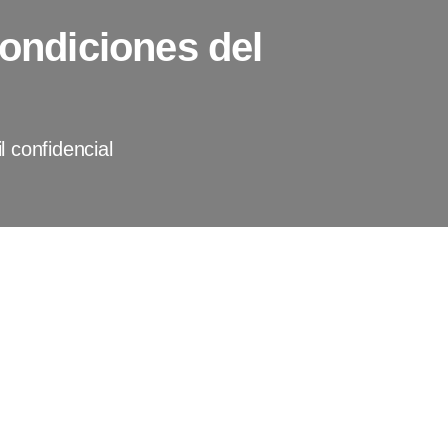
condiciones del
l
l confidencial