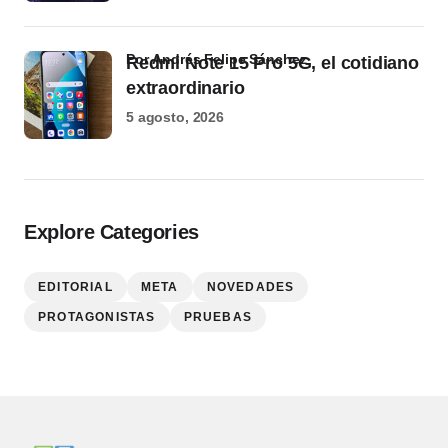
por Andrés Felipe Sánchez
Redmi Note 15 Pro 5G, el cotidiano
extraordinario
5 agosto, 2026
Explore Categories
EDITORIAL
META
NOVEDADES
PROTAGONISTAS
PRUEBAS