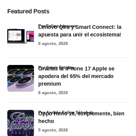
Featured Posts
por Felipe Lizcano
Lenovo Qira y Smart Connect: la
apuesta para unir el ecosistema!
6 agosto, 2026
por Samir Estefan
Gracias al iPhone 17 Apple se
apodera del 65% del mercado
premium
6 agosto, 2026
por Andrés Felipe Sánchez
Oppo Reno 16, simplemente, bien
hecho
5 agosto, 2026