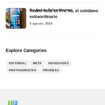
por Andrés Felipe Sánchez
Redmi Note 15 Pro 5G, el cotidiano
extraordinario
5 agosto, 2026
Explore Categories
EDITORIAL
META
NOVEDADES
PROTAGONISTAS
PRUEBAS