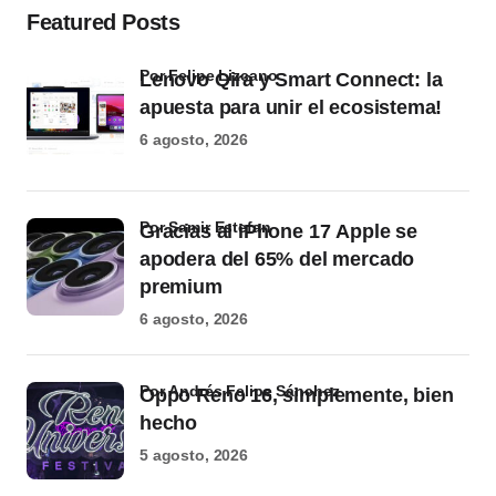
Featured Posts
por Felipe Lizcano
Lenovo Qira y Smart Connect: la
apuesta para unir el ecosistema!
6 agosto, 2026
por Samir Estefan
Gracias al iPhone 17 Apple se
apodera del 65% del mercado
premium
6 agosto, 2026
por Andrés Felipe Sánchez
Oppo Reno 16, simplemente, bien
hecho
5 agosto, 2026