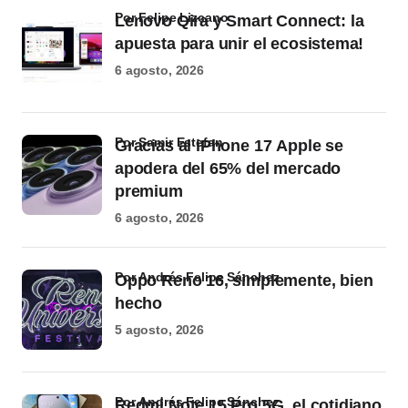
por Felipe Lizcano
Lenovo Qira y Smart Connect: la
apuesta para unir el ecosistema!
6 agosto, 2026
por Samir Estefan
Gracias al iPhone 17 Apple se
apodera del 65% del mercado
premium
6 agosto, 2026
por Andrés Felipe Sánchez
Oppo Reno 16, simplemente, bien
hecho
5 agosto, 2026
por Andrés Felipe Sánchez
Redmi Note 15 Pro 5G, el cotidiano