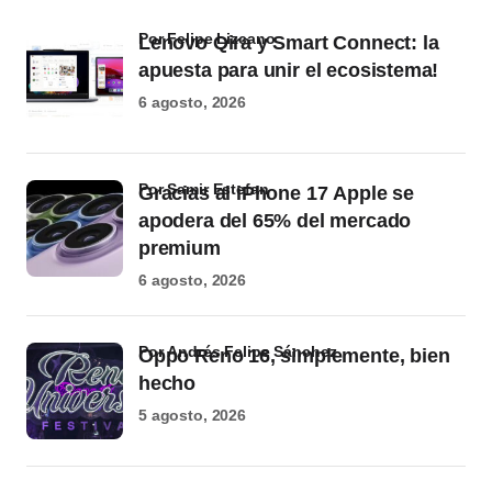
por Felipe Lizcano
Lenovo Qira y Smart Connect: la
apuesta para unir el ecosistema!
6 agosto, 2026
por Samir Estefan
Gracias al iPhone 17 Apple se
apodera del 65% del mercado
premium
6 agosto, 2026
por Andrés Felipe Sánchez
Oppo Reno 16, simplemente, bien
hecho
5 agosto, 2026