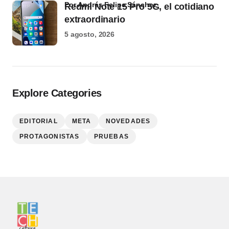
por Andrés Felipe Sánchez
Redmi Note 15 Pro 5G, el cotidiano
extraordinario
5 agosto, 2026
Explore Categories
EDITORIAL
META
NOVEDADES
PROTAGONISTAS
PRUEBAS