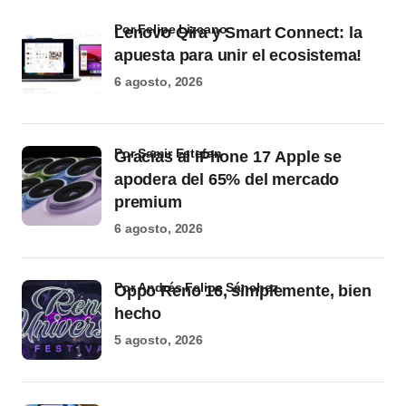
por Felipe Lizcano
Lenovo Qira y Smart Connect: la
apuesta para unir el ecosistema!
6 agosto, 2026
por Samir Estefan
Gracias al iPhone 17 Apple se
apodera del 65% del mercado
premium
6 agosto, 2026
por Andrés Felipe Sánchez
Oppo Reno 16, simplemente, bien
hecho
5 agosto, 2026