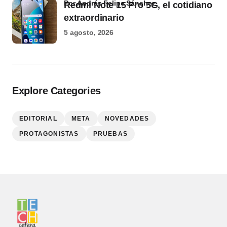
por Andrés Felipe Sánchez
Redmi Note 15 Pro 5G, el cotidiano
extraordinario
5 agosto, 2026
Explore Categories
EDITORIAL
META
NOVEDADES
PROTAGONISTAS
PRUEBAS