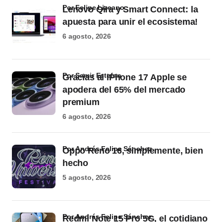
por Felipe Lizcano
Lenovo Qira y Smart Connect: la
apuesta para unir el ecosistema!
6 agosto, 2026
por Samir Estefan
Gracias al iPhone 17 Apple se
apodera del 65% del mercado
premium
6 agosto, 2026
por Andrés Felipe Sánchez
Oppo Reno 16, simplemente, bien
hecho
5 agosto, 2026
por Andrés Felipe Sánchez
Redmi Note 15 Pro 5G, el cotidiano