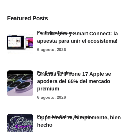
Featured Posts
por Felipe Lizcano
Lenovo Qira y Smart Connect: la
apuesta para unir el ecosistema!
6 agosto, 2026
por Samir Estefan
Gracias al iPhone 17 Apple se
apodera del 65% del mercado
premium
6 agosto, 2026
por Andrés Felipe Sánchez
Oppo Reno 16, simplemente, bien
hecho