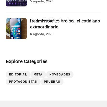
5 agosto, 2026
por Andrés Felipe Sánchez
Redmi Note 15 Pro 5G, el cotidiano
extraordinario
5 agosto, 2026
Explore Categories
EDITORIAL
META
NOVEDADES
PROTAGONISTAS
PRUEBAS