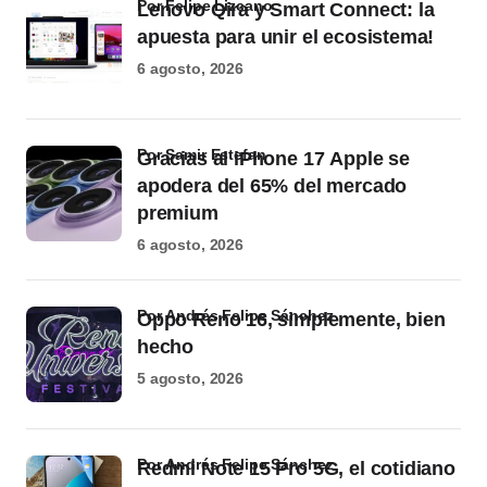
por Felipe Lizcano
Lenovo Qira y Smart Connect: la
apuesta para unir el ecosistema!
6 agosto, 2026
por Samir Estefan
Gracias al iPhone 17 Apple se
apodera del 65% del mercado
premium
6 agosto, 2026
por Andrés Felipe Sánchez
Oppo Reno 16, simplemente, bien
hecho
5 agosto, 2026
por Andrés Felipe Sánchez
Redmi Note 15 Pro 5G, el cotidiano