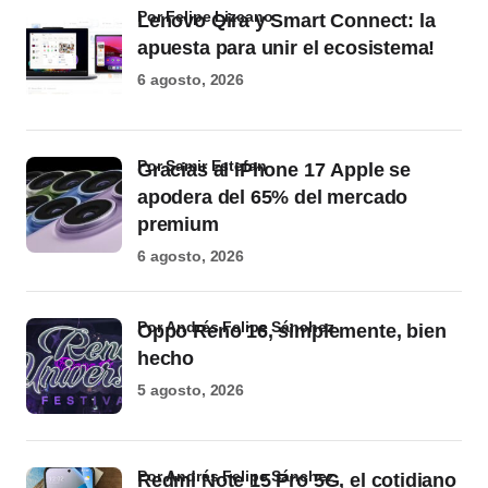
por Felipe Lizcano
Lenovo Qira y Smart Connect: la
apuesta para unir el ecosistema!
6 agosto, 2026
por Samir Estefan
Gracias al iPhone 17 Apple se
apodera del 65% del mercado
premium
6 agosto, 2026
por Andrés Felipe Sánchez
Oppo Reno 16, simplemente, bien
hecho
5 agosto, 2026
por Andrés Felipe Sánchez
Redmi Note 15 Pro 5G, el cotidiano