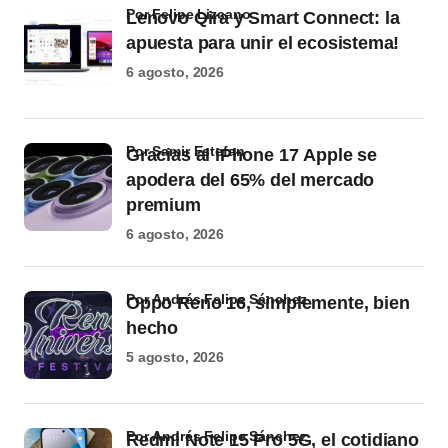
por Felipe Lizcano
Lenovo Qira y Smart Connect: la
apuesta para unir el ecosistema!
6 agosto, 2026
por Samir Estefan
Gracias al iPhone 17 Apple se
apodera del 65% del mercado
premium
6 agosto, 2026
por Andrés Felipe Sánchez
Oppo Reno 16, simplemente, bien
hecho
5 agosto, 2026
por Andrés Felipe Sánchez
Redmi Note 15 Pro 5G, el cotidiano