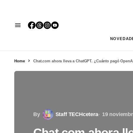
NOVEDAD
Home
Chat.com ahora lleva a ChatGPT. ¿Cuánto pagó OpenAI
By
Staff TECHcetera
19 noviembr
Chat.com ahora ll