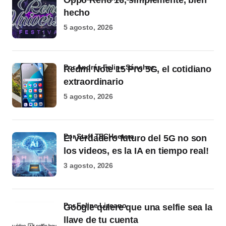
Oppo Reno 16, simplemente, bien
hecho
5 agosto, 2026
por Andrés Felipe Sánchez
Redmi Note 15 Pro 5G, el cotidiano
extraordinario
5 agosto, 2026
por Staff TECHcetera
El verdadero futuro del 5G no son
los videos, es la IA en tiempo real!
3 agosto, 2026
por Felipe Lizcano
Google quiere que una selfie sea la
llave de tu cuenta