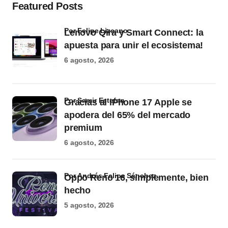
Featured Posts
por Felipe Lizcano
Lenovo Qira y Smart Connect: la
apuesta para unir el ecosistema!
6 agosto, 2026
por Samir Estefan
Gracias al iPhone 17 Apple se
apodera del 65% del mercado
premium
6 agosto, 2026
por Andrés Felipe Sánchez
Oppo Reno 16, simplemente, bien
hecho
5 agosto, 2026