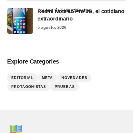
por Andrés Felipe Sánchez
Redmi Note 15 Pro 5G, el cotidiano
extraordinario
5 agosto, 2026
Explore Categories
EDITORIAL
META
NOVEDADES
PROTAGONISTAS
PRUEBAS