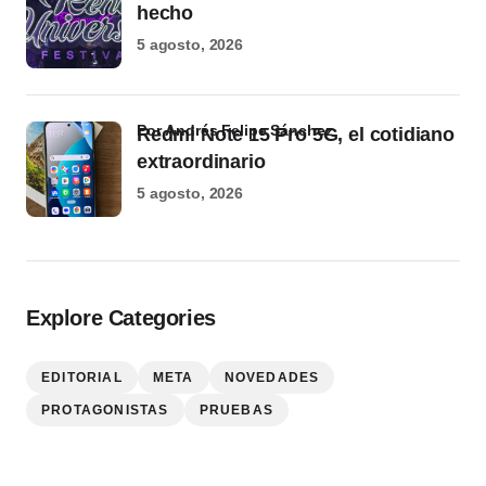
hecho
5 agosto, 2026
por Andrés Felipe Sánchez
Redmi Note 15 Pro 5G, el cotidiano
extraordinario
5 agosto, 2026
Explore Categories
EDITORIAL
META
NOVEDADES
PROTAGONISTAS
PRUEBAS