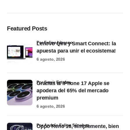
Featured Posts
por Felipe Lizcano
Lenovo Qira y Smart Connect: la
apuesta para unir el ecosistema!
6 agosto, 2026
por Samir Estefan
Gracias al iPhone 17 Apple se
apodera del 65% del mercado
premium
6 agosto, 2026
por Andrés Felipe Sánchez
Oppo Reno 16, simplemente, bien