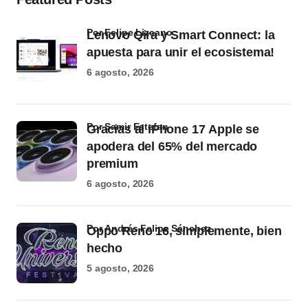
por Felipe Lizcano
Lenovo Qira y Smart Connect: la
apuesta para unir el ecosistema!
6 agosto, 2026
por Samir Estefan
Gracias al iPhone 17 Apple se
apodera del 65% del mercado
premium
6 agosto, 2026
por Andrés Felipe Sánchez
Oppo Reno 16, simplemente, bien
hecho
5 agosto, 2026