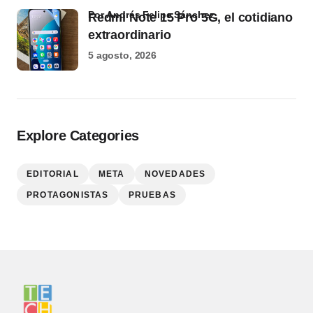
por Andrés Felipe Sánchez
Redmi Note 15 Pro 5G, el cotidiano
extraordinario
5 agosto, 2026
Explore Categories
EDITORIAL
META
NOVEDADES
PROTAGONISTAS
PRUEBAS