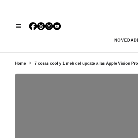
NOVEDAD
Home
7 cosas cool y 1 meh del update a las Apple Vision Pr