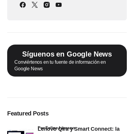
Síguenos en Google News
Conviértenos en tu fuente de información en
Google News
Featured Posts
por Felipe Lizcano
Lenovo Qira y Smart Connect: la