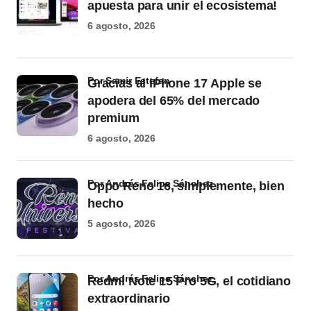
apuesta para unir el ecosistema!
6 agosto, 2026
por Samir Estefan
Gracias al iPhone 17 Apple se
apodera del 65% del mercado
premium
6 agosto, 2026
por Andrés Felipe Sánchez
Oppo Reno 16, simplemente, bien
hecho
5 agosto, 2026
por Andrés Felipe Sánchez
Redmi Note 15 Pro 5G, el cotidiano
extraordinario