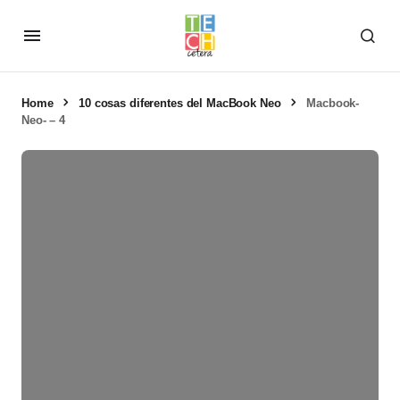
Home
10 cosas diferentes del MacBook Neo
Macbook-
Neo- – 4