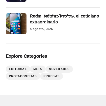
por Andrés Felipe Sánchez
Redmi Note 15 Pro 5G, el cotidiano
extraordinario
5 agosto, 2026
Explore Categories
EDITORIAL
META
NOVEDADES
PROTAGONISTAS
PRUEBAS