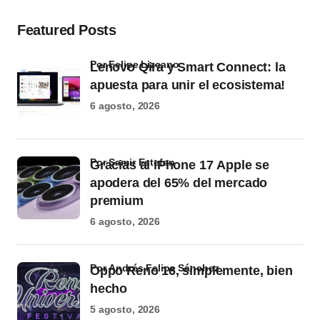
Featured Posts
por Felipe Lizcano
Lenovo Qira y Smart Connect: la
apuesta para unir el ecosistema!
6 agosto, 2026
por Samir Estefan
Gracias al iPhone 17 Apple se
apodera del 65% del mercado
premium
6 agosto, 2026
por Andrés Felipe Sánchez
Oppo Reno 16, simplemente, bien
hecho
5 agosto, 2026