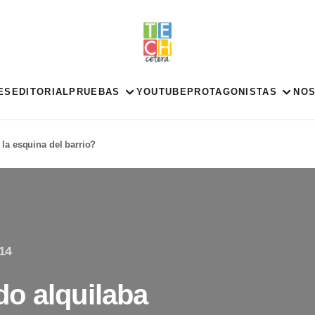
ES
EDITORIAL
PRUEBAS
YOUTUBE
PROTAGONISTAS
NO
la esquina del barrio?
14
o alquilaba