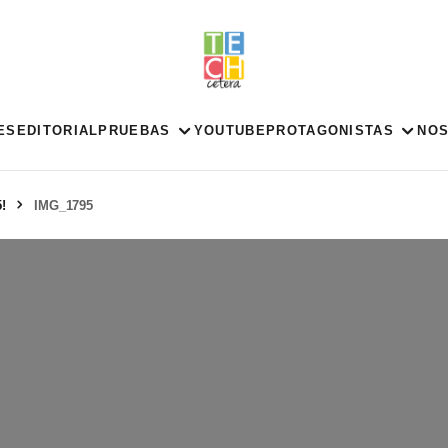
ES
EDITORIAL
PRUEBAS
YOUTUBE
PROTAGONISTAS
NO
!
IMG_1795