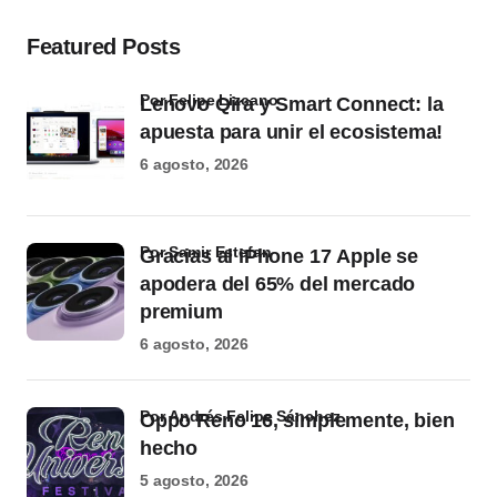
Featured Posts
por Felipe Lizcano
Lenovo Qira y Smart Connect: la
apuesta para unir el ecosistema!
6 agosto, 2026
por Samir Estefan
Gracias al iPhone 17 Apple se
apodera del 65% del mercado
premium
6 agosto, 2026
por Andrés Felipe Sánchez
Oppo Reno 16, simplemente, bien
hecho
5 agosto, 2026