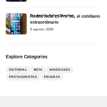
por Andrés Felipe Sánchez
Redmi Note 15 Pro 5G, el cotidiano
extraordinario
5 agosto, 2026
Explore Categories
EDITORIAL
META
NOVEDADES
PROTAGONISTAS
PRUEBAS