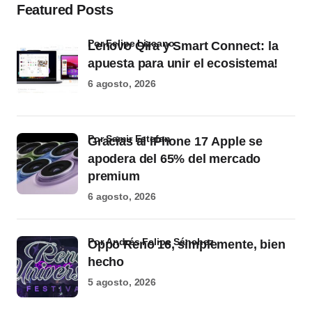
Featured Posts
por Felipe Lizcano
Lenovo Qira y Smart Connect: la
apuesta para unir el ecosistema!
6 agosto, 2026
por Samir Estefan
Gracias al iPhone 17 Apple se
apodera del 65% del mercado
premium
6 agosto, 2026
por Andrés Felipe Sánchez
Oppo Reno 16, simplemente, bien
hecho
5 agosto, 2026