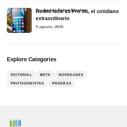
por Andrés Felipe Sánchez
Redmi Note 15 Pro 5G, el cotidiano
extraordinario
5 agosto, 2026
Explore Categories
EDITORIAL
META
NOVEDADES
PROTAGONISTAS
PRUEBAS