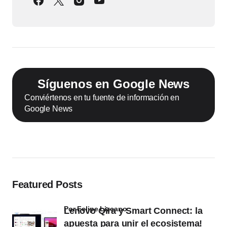
Síguenos en Google News
Conviértenos en tu fuente de información en
Google News
Featured Posts
por Felipe Lizcano
Lenovo Qira y Smart Connect: la
apuesta para unir el ecosistema!