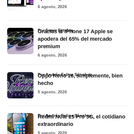
6 agosto, 2026
por Samir Estefan
Gracias al iPhone 17 Apple se
apodera del 65% del mercado
premium
6 agosto, 2026
por Andrés Felipe Sánchez
Oppo Reno 16, simplemente, bien
hecho
5 agosto, 2026
por Andrés Felipe Sánchez
Redmi Note 15 Pro 5G, el cotidiano
extraordinario
5 agosto, 2026