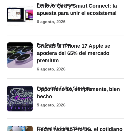
por Felipe Lizcano
Lenovo Qira y Smart Connect: la
apuesta para unir el ecosistema!
6 agosto, 2026
por Samir Estefan
Gracias al iPhone 17 Apple se
apodera del 65% del mercado
premium
6 agosto, 2026
por Andrés Felipe Sánchez
Oppo Reno 16, simplemente, bien
hecho
5 agosto, 2026
por Andrés Felipe Sánchez
Redmi Note 15 Pro 5G, el cotidiano