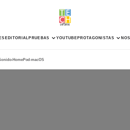
ES
EDITORIAL
PRUEBAS
YOUTUBE
PROTAGONISTAS
NO
-Sonido-HomePod-macOS