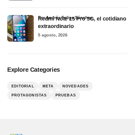
por Andrés Felipe Sánchez
Redmi Note 15 Pro 5G, el cotidiano
extraordinario
5 agosto, 2026
Explore Categories
EDITORIAL
META
NOVEDADES
PROTAGONISTAS
PRUEBAS