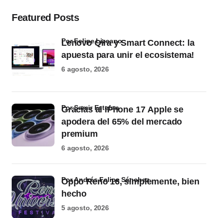
Featured Posts
por Felipe Lizcano
Lenovo Qira y Smart Connect: la
apuesta para unir el ecosistema!
6 agosto, 2026
por Samir Estefan
Gracias al iPhone 17 Apple se
apodera del 65% del mercado
premium
6 agosto, 2026
por Andrés Felipe Sánchez
Oppo Reno 16, simplemente, bien
hecho
5 agosto, 2026