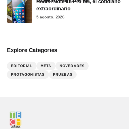
por Andrés Felipe Sánchez
Redmi Note 15 Pro 5G, el cotidiano
extraordinario
5 agosto, 2026
Explore Categories
EDITORIAL
META
NOVEDADES
PROTAGONISTAS
PRUEBAS