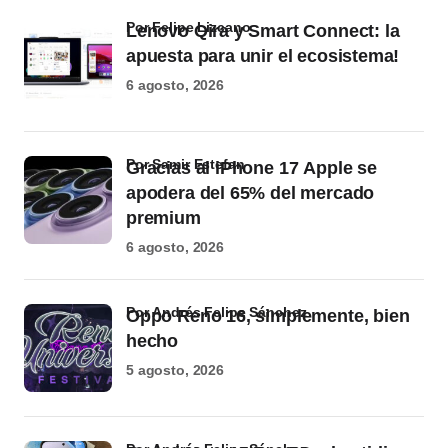
por Felipe Lizcano
Lenovo Qira y Smart Connect: la
apuesta para unir el ecosistema!
6 agosto, 2026
por Samir Estefan
Gracias al iPhone 17 Apple se
apodera del 65% del mercado
premium
6 agosto, 2026
por Andrés Felipe Sánchez
Oppo Reno 16, simplemente, bien
hecho
5 agosto, 2026