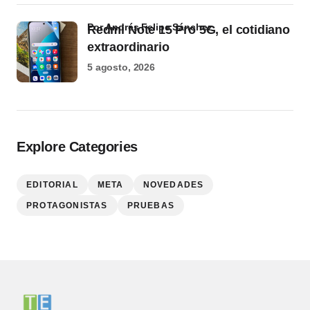
por Andrés Felipe Sánchez
Redmi Note 15 Pro 5G, el cotidiano
extraordinario
5 agosto, 2026
Explore Categories
EDITORIAL
META
NOVEDADES
PROTAGONISTAS
PRUEBAS