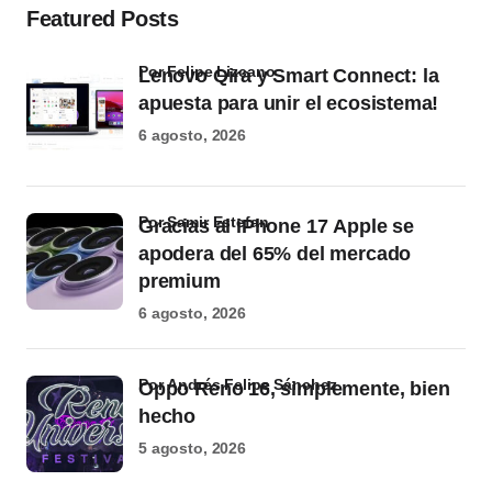
Featured Posts
por Felipe Lizcano
Lenovo Qira y Smart Connect: la
apuesta para unir el ecosistema!
6 agosto, 2026
por Samir Estefan
Gracias al iPhone 17 Apple se
apodera del 65% del mercado
premium
6 agosto, 2026
por Andrés Felipe Sánchez
Oppo Reno 16, simplemente, bien
hecho
5 agosto, 2026